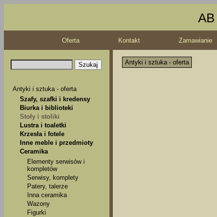
AB 
Oferta
Kontakt
Zamawianie
Antyki i sztuka - oferta
Antyki i sztuka - oferta
Szafy, szafki i kredensy
Biurka i biblioteki
Stoły i stoliki
Lustra i toaletki
Krzesła i fotele
Inne meble i przedmioty
Ceramika
Elementy serwisów i
kompletów
Serwisy, komplety
Patery, talerze
Inna ceramika
Wazony
Figurki