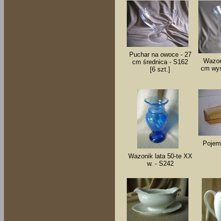
Puchar na owoce - 27
Wazon
cm średnica - S162
cm wys
[6 szt.]
Pojemn
Wazonik lata 50-te XX
w. - S242