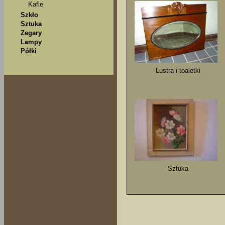
Kafle
Szkło
Sztuka
Zegary
Lampy
Półki
Lustra i toaletki
Sztuka