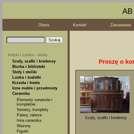
AB 
Oferta
Kontakt
Zamawianie
Antyki i sztuka - oferta
Proszę o kon
Szafy, szafki i kredensy
Biurka i biblioteki
Stoły i stoliki
Lustra i toaletki
Krzesła i fotele
Inne meble i przedmioty
Ceramika
Elementy serwisów i
kompletów
Serwisy, komplety
Patery, talerze
Szafy, szafki i kredensy
Inna ceramika
Wazony
Figurki