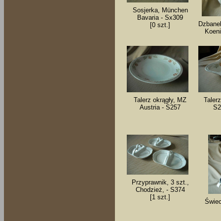
Sosjerka, München
Bavaria - Sx309
Dzbanek
[0 szt.]
Koeni
Talerz okrągły, MZ
Talerz
Austria - S257
S2
Przyprawnik, 3 szt.,
Chodzież, - S374
[1 szt.]
Świec