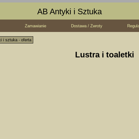
AB Antyki i Sztuka
Zamawianie
Dostawa / Zwroty
Regul
i i sztuka - oferta
Lustra i toaletki