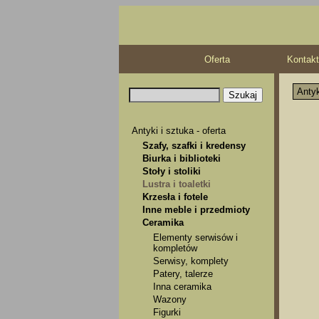
Oferta
Kontakt
Antyk
Antyki i sztuka - oferta
Szafy, szafki i kredensy
Biurka i biblioteki
Stoły i stoliki
Lustra i toaletki
Krzesła i fotele
Inne meble i przedmioty
Ceramika
Elementy serwisów i
kompletów
Serwisy, komplety
Patery, talerze
Inna ceramika
Wazony
Figurki