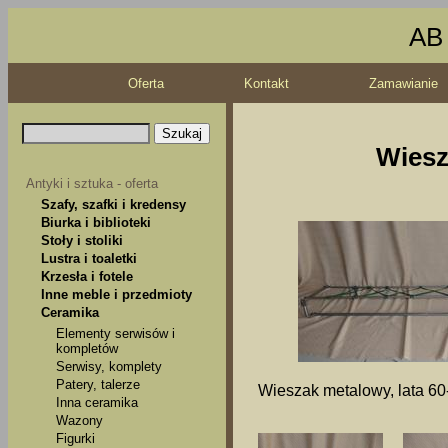
AB 
Oferta
Kontakt
Zamawianie
Wiesz
Antyki i sztuka - oferta
Szafy, szafki i kredensy
Biurka i biblioteki
Stoły i stoliki
Lustra i toaletki
Krzesła i fotele
Inne meble i przedmioty
Ceramika
Elementy serwisów i
kompletów
Serwisy, komplety
Patery, talerze
Wieszak metalowy, lata 60
Inna ceramika
Wazony
Figurki