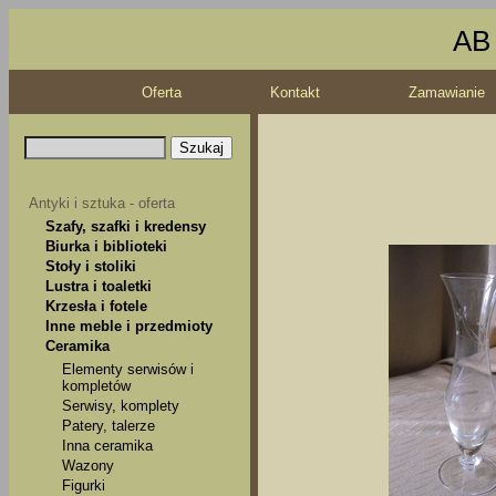
AB 
Oferta
Kontakt
Zamawianie
Antyki i sztuka - oferta
Szafy, szafki i kredensy
Biurka i biblioteki
Stoły i stoliki
Lustra i toaletki
Krzesła i fotele
Inne meble i przedmioty
Ceramika
Elementy serwisów i
kompletów
Serwisy, komplety
Patery, talerze
Inna ceramika
Wazony
Figurki