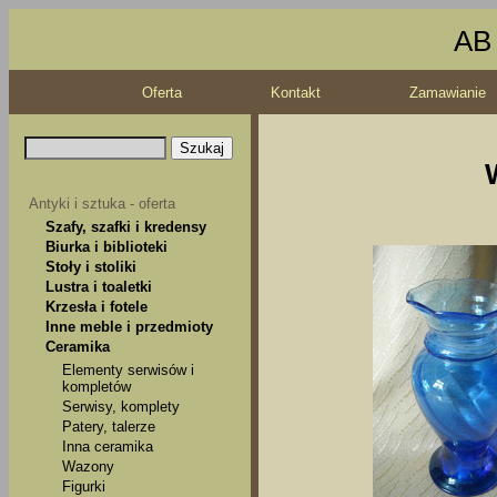
AB 
Oferta
Kontakt
Zamawianie
Antyki i sztuka - oferta
Szafy, szafki i kredensy
Biurka i biblioteki
Stoły i stoliki
Lustra i toaletki
Krzesła i fotele
Inne meble i przedmioty
Ceramika
Elementy serwisów i
kompletów
Serwisy, komplety
Patery, talerze
Inna ceramika
Wazony
Figurki