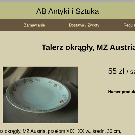
AB Antyki i Sztuka
Zamawianie
Dostawa / Zwroty
Regul
Talerz okrągły, MZ Austri
55 zł
/ s
Numer produk
rz okrągły, MZ Austria, przełom XIX i XX w., średn. 30 cm,