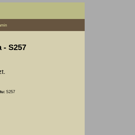
amin
a - S257
zt.
tu:
S257