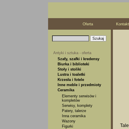
Oferta
Kontakt
Antyki i sztuka - oferta
Szafy, szafki i kredensy
Biurka i biblioteki
Stoły i stoliki
Lustra i toaletki
Krzesła i fotele
Inne meble i przedmioty
Ceramika
Elementy serwisów i
kompletów
Serwisy, komplety
Patery, talerze
Inna ceramika
Wazony
Tale
Figurki