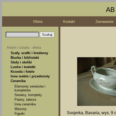
AB 
Oferta
Kontakt
Zamawianie
Antyki i sztuka - oferta
Szafy, szafki i kredensy
Biurka i biblioteki
Stoły i stoliki
Lustra i toaletki
Krzesła i fotele
Inne meble i przedmioty
Ceramika
Elementy serwisów i
kompletów
Serwisy, komplety
Patery, talerze
Inna ceramika
Wazony
Sosjerka, Bavaria, wys. 9 
Figurki