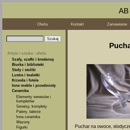
AB 
Oferta
Kontakt
Zamawianie
Pucha
Antyki i sztuka - oferta
Szafy, szafki i kredensy
Biurka i biblioteki
Stoły i stoliki
Lustra i toaletki
Krzesła i fotele
Inne meble i przedmioty
Ceramika
Elementy serwisów i
kompletów
Serwisy, komplety
Patery, talerze
Inna ceramika
Wazony
Puchar na owoce, słodycze 
Figurki