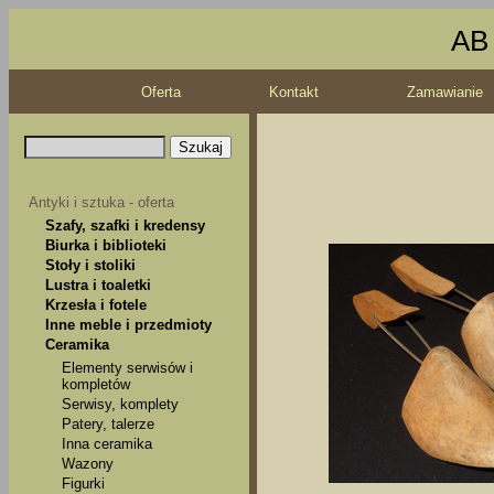
AB 
Oferta
Kontakt
Zamawianie
Antyki i sztuka - oferta
Szafy, szafki i kredensy
Biurka i biblioteki
Stoły i stoliki
Lustra i toaletki
Krzesła i fotele
Inne meble i przedmioty
Ceramika
Elementy serwisów i
kompletów
Serwisy, komplety
Patery, talerze
Inna ceramika
Wazony
Figurki