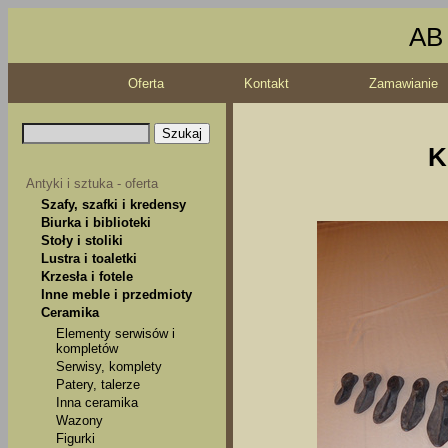
AB 
Oferta
Kontakt
Zamawianie
K
Antyki i sztuka - oferta
Szafy, szafki i kredensy
Biurka i biblioteki
Stoły i stoliki
Lustra i toaletki
Krzesła i fotele
Inne meble i przedmioty
Ceramika
Elementy serwisów i
kompletów
Serwisy, komplety
Patery, talerze
Inna ceramika
Wazony
Figurki