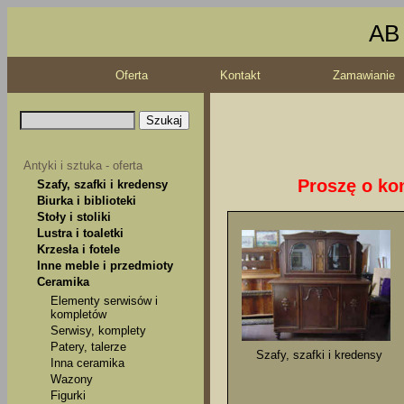
AB 
Oferta
Kontakt
Zamawianie
Antyki i sztuka - oferta
Proszę o kon
Szafy, szafki i kredensy
Biurka i biblioteki
Stoły i stoliki
Lustra i toaletki
Krzesła i fotele
Inne meble i przedmioty
Ceramika
Elementy serwisów i
kompletów
Serwisy, komplety
Patery, talerze
Szafy, szafki i kredensy
Inna ceramika
Wazony
Figurki