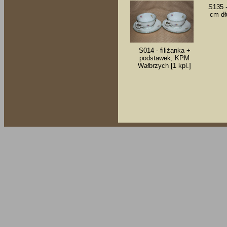
S135 -
cm dł
S014 - filiżanka +
podstawek, KPM
Wałbrzych [1 kpl.]