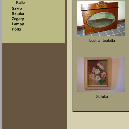
Kafle
Szkło
Sztuka
Zegary
Lampy
Półki
Lustra i toaletki
Sztuka